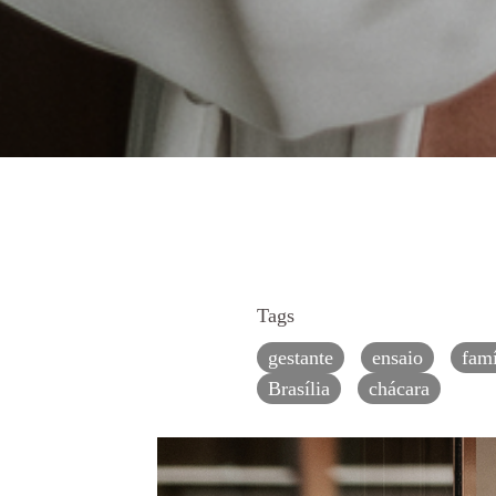
Tags
gestante
ensaio
famí
Brasília
chácara