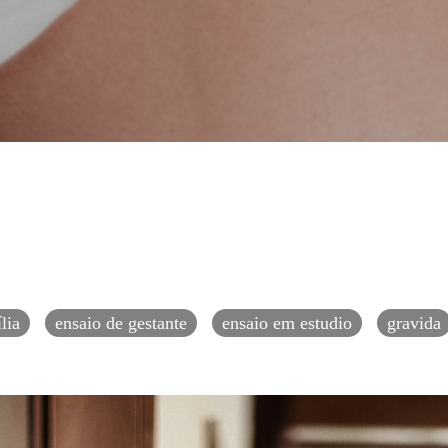
lia
ensaio de gestante
ensaio em estudio
gravida