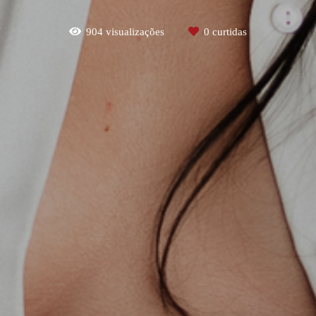
904
visualizações
0
curtidas