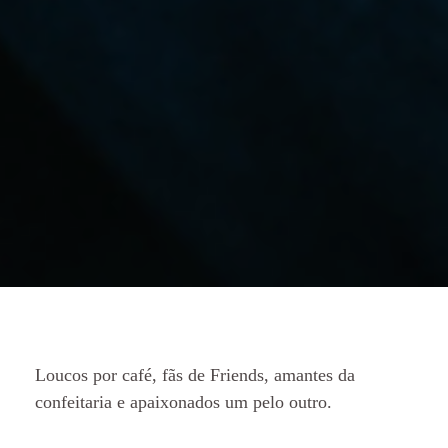
Loucos por café, fãs de Friends, amantes da
confeitaria e apaixonados um pelo outro.