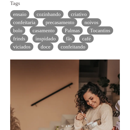
Tags
ensaio
cozinhando
criativo
confeitaria
precasamento
noivos
bolo
casamento
Palmas
Tocantins
frinds
inspidado
fãs
café
viciados
doce
confeitando