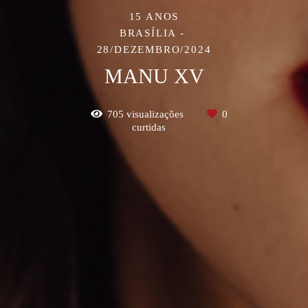
15 ANOS
BRASÍLIA
28/DEZEMBRO/2024
MANU XV
705
visualizações
0
curtidas